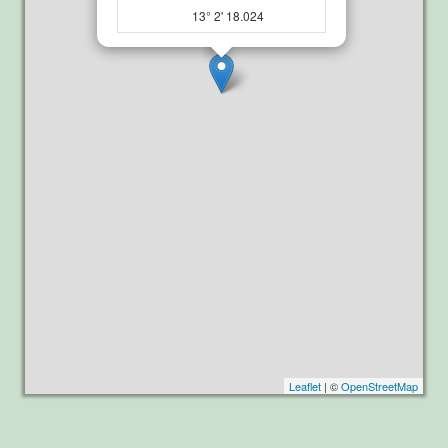
13° 2' 18.024
Leaflet
| ©
OpenStreetMap